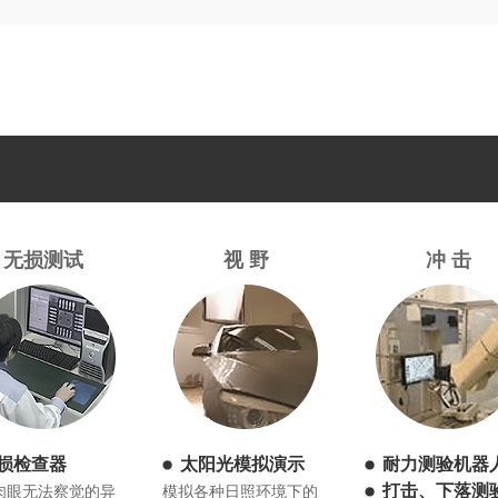
无损测试
视 野
冲 击
损检查器
太阳光模拟演示
耐力测验机器
打击、下落测
肉眼无法察觉的异
模拟各种日照环境下的