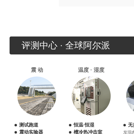
评测中心 · 全球阿尔派
震 动
温度 · 湿度
测试跑道
恒温·恒湿
无
震动实验器
槽冷热冲击室
发现