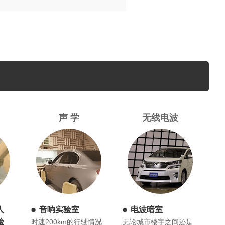
声 学
无线电波
人
音响实验室
电波暗室
验
时速200km的行驶情况
无论城市楼宇之间还是