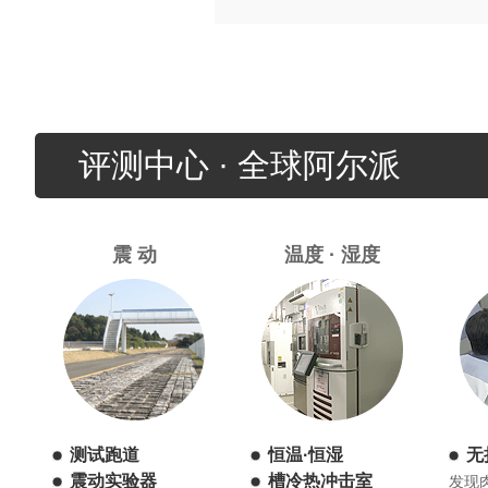
评测中心 · 全球阿尔派
震 动
温度 · 湿度
测试跑道
恒温·恒湿
无
震动实验器
槽冷热冲击室
发现