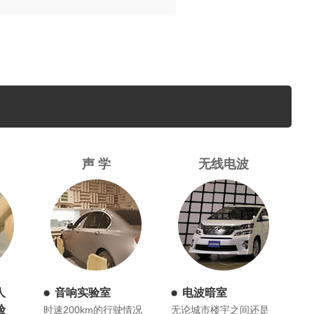
声 学
无线电波
人
音响实验室
电波暗室
验
时速200km的行驶情况
无论城市楼宇之间还是