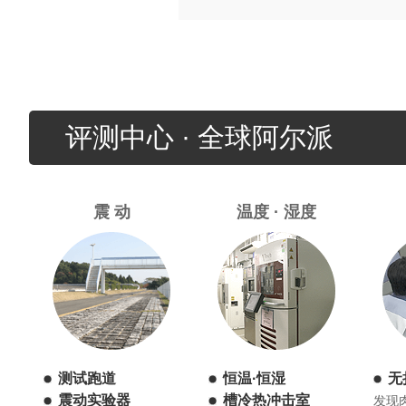
评测中心 · 全球阿尔派
震 动
温度 · 湿度
测试跑道
恒温·恒湿
无
震动实验器
槽冷热冲击室
发现