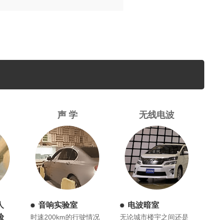
声 学
无线电波
人
音响实验室
电波暗室
验
时速200km的行驶情况
无论城市楼宇之间还是