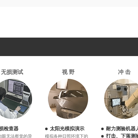
无损测试
视 野
冲 击
损检查器
太阳光模拟演示
耐力测验机器
打击、下落测
肉眼无法察觉的异
模拟各种日照环境下的