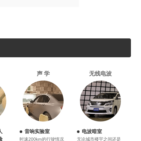
声 学
无线电波
人
音响实验室
电波暗室
验
时速200km的行驶情况
无论城市楼宇之间还是