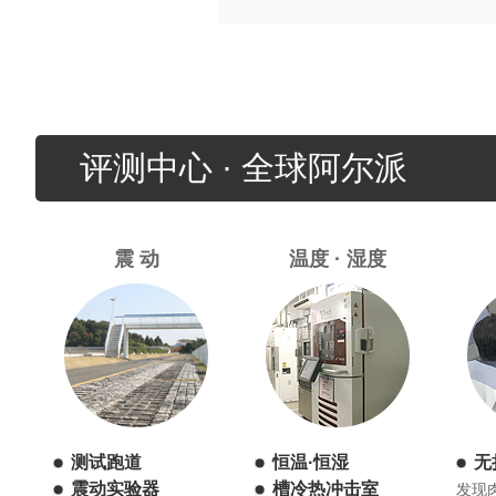
评测中心 · 全球阿尔派
震 动
温度 · 湿度
测试跑道
恒温·恒湿
无
震动实验器
槽冷热冲击室
发现