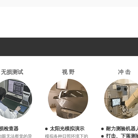
无损测试
视 野
冲 击
损检查器
太阳光模拟演示
耐力测验机器
打击、下落测
肉眼无法察觉的异
模拟各种日照环境下的