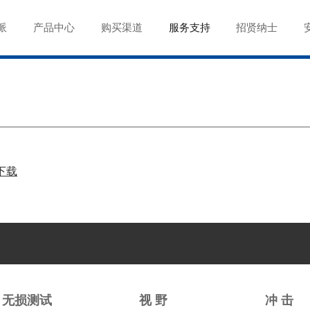
派
产品中心
购买渠道
服务支持
招贤纳士
下载
无损测试
视 野
冲 击