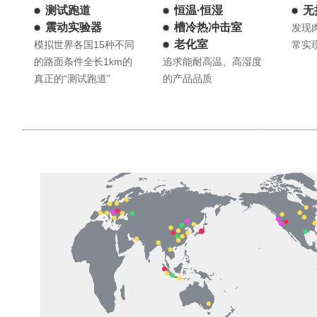
测试跑道
恒温·恒湿
无
震动实验器
槽冷热冲击室
发现
老化室
模拟世界各国15种不同
常实
的路面条件全长1km的
追求能耐高温、高湿度
真正的“测试跑道”
的产品品质