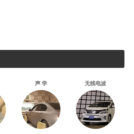
声 学
无线电波