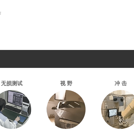
作
无损测试
视 野
冲 击