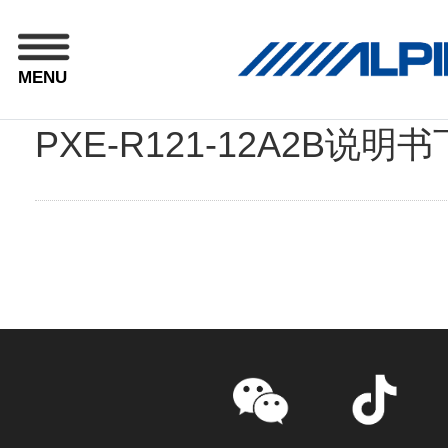
MENU
PXE-R121-12A2B说明